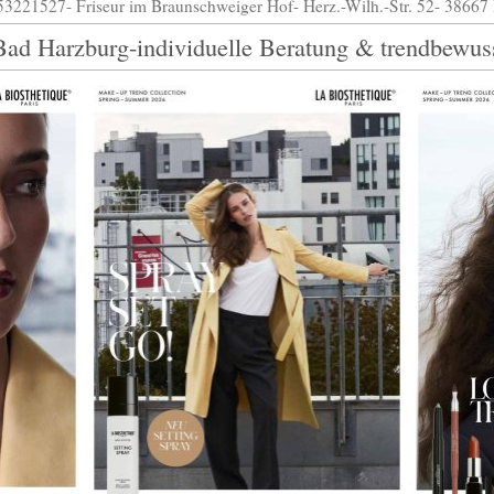
53221527- Friseur im Braunschweiger Hof- Herz.-Wilh.-Str. 52- 3866
Bad Harzburg-individuelle Beratung & trendbewuss